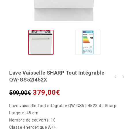
Lave Vaisselle SHARP Tout Intégrable
QW-GS52I452X
LAVE VAISSELLE ROSIERES RLF6261E-47 FULL
INTEGRABLE
379,00
€
599,00
€
Lave vaisselle Tout intégrable QW-GS52I452X de Sharp
Largeur: 45 cm
Nombre de couverts: 10
Classe énergétique A++