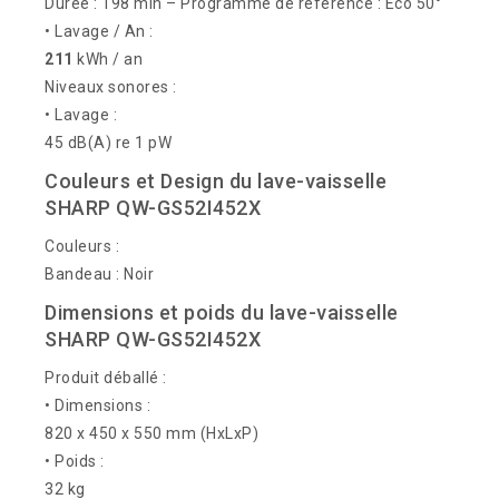
Durée : 198 min – Programme de référence : Eco 50°
• Lavage / An :
211
kWh / an
Niveaux sonores :
• Lavage :
45 dB(A) re 1 pW
Couleurs et Design du lave-vaisselle
SHARP QW-GS52I452X
Couleurs :
Bandeau : Noir
Dimensions et poids du lave-vaisselle
SHARP QW-GS52I452X
Produit déballé :
• Dimensions :
820 x 450 x 550 mm (HxLxP)
• Poids :
32 kg