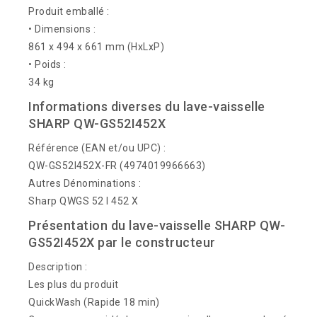
Produit emballé :
• Dimensions :
861 x 494 x 661 mm (HxLxP)
• Poids :
34 kg
Informations diverses du lave-vaisselle
SHARP QW-GS52I452X
Référence (EAN et/ou UPC) :
QW-GS52I452X-FR (4974019966663)
Autres Dénominations :
Sharp QWGS 52 I 452 X
Présentation du lave-vaisselle SHARP QW-
GS52I452X par le constructeur
Description :
Les plus du produit
QuickWash (Rapide 18 min)