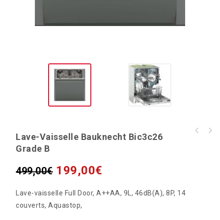
Lave-Vaisselle Bauknecht Bic3c26
CANDY Sèche-linge hublot CS H8A2DE-47, 8 Kg,
Grade B
Condensation, Pompe à chaleur
199,00
€
499,00
€
Lave-vaisselle Full Door, A++AA, 9L, 46dB(A), 8P, 14
couverts, Aquastop,