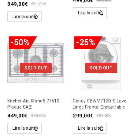
499,00
€
999,00
€
349,00
€
681,00
€
Lire la suite
Lire la suite
-50%
-25%
SOLD OUT
SOLD OUT
KitchenAid Khmd5 77510
Candy CBWM712D-S Lave
Plaque GAZ
Linge Frontal Encastrable
449,00
€
299,00
€
899,00
€
399,00
€
Lire la suite
Lire la suite