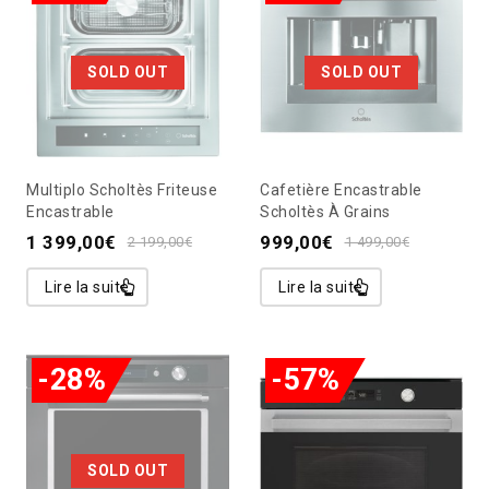
SOLD OUT
SOLD OUT
Multiplo Scholtès Friteuse
Cafetière Encastrable
Encastrable
Scholtès À Grains
1 399,00
€
999,00
€
2 199,00
€
1 499,00
€
Lire la suite
Lire la suite
-28%
-57%
SOLD OUT