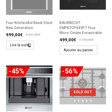
Four KitchenAid Black Steel
BAUKNECHT
New Generation
EMPK7CP645PT Four
Micro-Ondes Encastrable
999,00
€
1 391,00
€
499,00
€
1 159,00
€
Lire la suite
Ajouter au panier
-45%
-56%
SOLD OUT