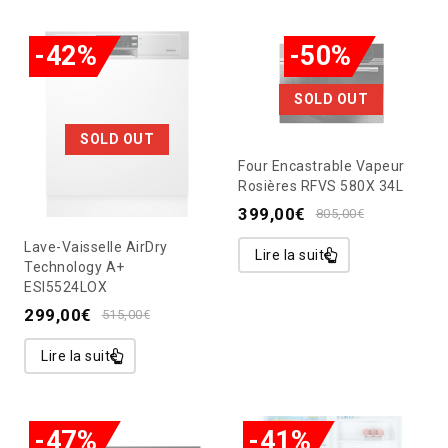
-42%
-50%
SOLD OUT
SOLD OUT
Four Encastrable Vapeur
Rosières RFVS 580X 34L
399,00
€
805,00
€
Lave-Vaisselle AirDry
Lire la suite
Technology A+
ESI5524LOX
299,00
€
515,00
€
Lire la suite
-47%
-41%