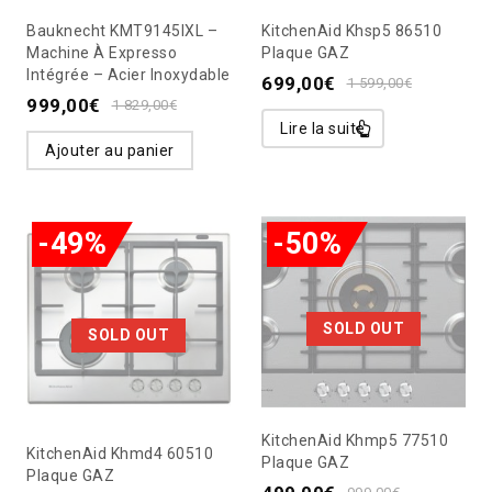
Bauknecht KMT9145IXL –
KitchenAid Khsp5 86510
Machine À Expresso
Plaque GAZ
Intégrée – Acier Inoxydable
699,00
€
1 599,00
€
999,00
€
1 829,00
€
Lire la suite
Ajouter au panier
-49%
-50%
SOLD OUT
SOLD OUT
KitchenAid Khmp5 77510
KitchenAid Khmd4 60510
Plaque GAZ
Plaque GAZ