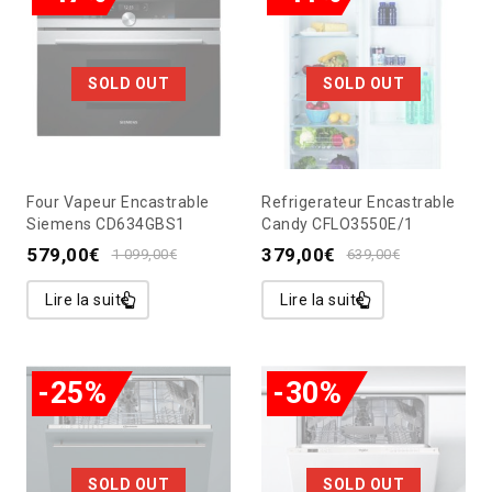
SOLD OUT
SOLD OUT
Four Vapeur Encastrable
Refrigerateur Encastrable
Siemens CD634GBS1
Candy CFLO3550E/1
579,00
€
379,00
€
1 099,00
€
639,00
€
Lire la suite
Lire la suite
-25%
-30%
SOLD OUT
SOLD OUT