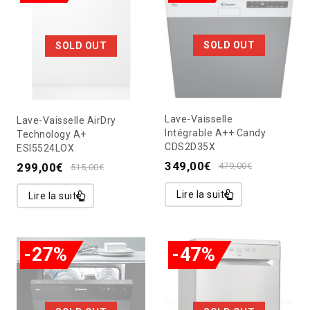
SOLD OUT
SOLD OUT
Lave-Vaisselle
Lave-Vaisselle AirDry
Intégrable A++ Candy
Technology A+
CDS2D35X
ESI5524LOX
349,00
€
299,00
€
479,00
€
515,00
€
Lire la suite
Lire la suite
-27%
-47%