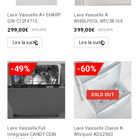
Lave-Vaisselle A+ SHARP
Lave Vaisselle A
QW-C12F471S
WHIRLPOOL WFC3B16X
299,00
€
399,00
€
399,00
€
529,00
€
Lire la suite
Lire la suite
-49%
-60%
SOLD OUT
Lave Vaisselle Full
Lave Vaisselle Classe A
Intégrable CANDY CDIN
Whirpool ADG2900