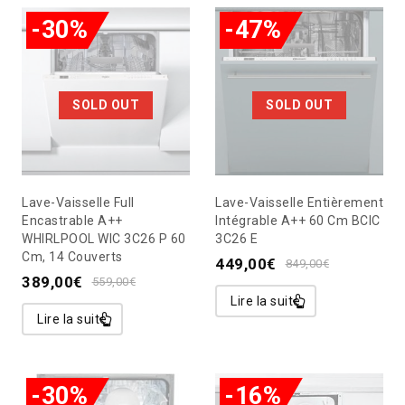
-30%
-47%
SOLD OUT
SOLD OUT
Lave-Vaisselle Full
Lave-Vaisselle Entièrement
Encastrable A++
Intégrable A++ 60 Cm BCIC
WHIRLPOOL WIC 3C26 P 60
3C26 E
Cm, 14 Couverts
449,00
€
849,00
€
389,00
€
559,00
€
Lire la suite
Lire la suite
-30%
-16%