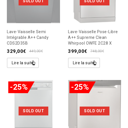
SOLD OUT
SOLD OUT
Lave-Vaisselle Semi
Lave-Vaisselle Pose-Libre
Intégrable A++ Candy
A++ Supreme Clean
CDS2D35B
Whirpool OWFE 2C28 X
329,00
€
399,00
€
449,00
€
748,00
€
Lire la suite
Lire la suite
-25%
-25%
SOLD OUT
SOLD OUT