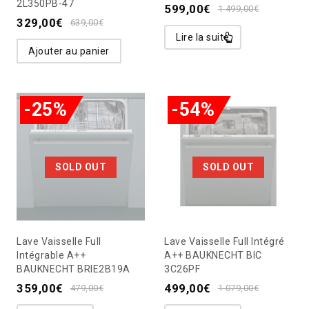
2L350PB-47
599,00
€
1 499,00
€
329,00
€
639,00
€
Lire la suite
Ajouter au panier
-25%
-54%
SOLD OUT
SOLD OUT
Lave Vaisselle Full
Lave Vaisselle Full Intégré
Intégrable A++
A++ BAUKNECHT BIC
BAUKNECHT BRIE2B19A
3C26PF
359,00
€
499,00
€
479,00
€
1 079,00
€