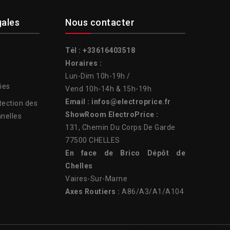
gales
Nous contacter
Tél : +33616403518
Horaires :
Lun-Dim 10h-19h /
ies
Vend 10h-14h & 15h-19h
Email : infos@electroprice.fr
tection des
ShowRoom ElectroPrice :
nelles
131, Chemin Du Corps De Garde
77500 CHELLES
En face de Brico Dépôt de
Chelles
Vaires-Sur-Marne
Axes Routiers :
A86/A3/A1/A104