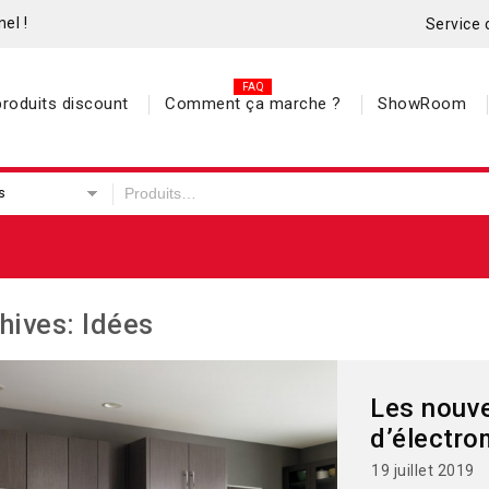
el !
Service 
roduits discount
Comment ça marche ?
ShowRoom
s
hives: Idées
Les nouv
d’électro
19 juillet 2019