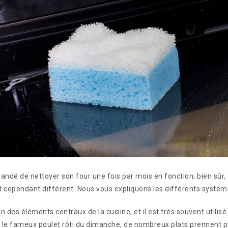
andé de nettoyer son four une fois par mois en fonction, bien sûr, 
 cependant différent. Nous vous expliquons les différents systèm
un des éléments centraux de la cuisine, et il est très souvent utilisé
u le fameux poulet rôti du dimanche, de nombreux plats prennent pl