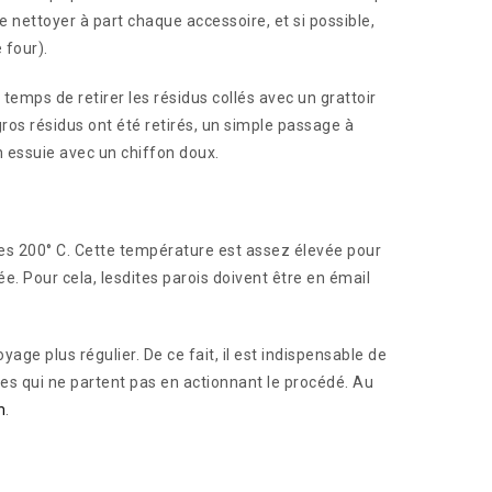
e nettoyer à part chaque accessoire, et si possible,
 four).
er temps de retirer les résidus collés avec un grattoir
gros résidus ont été retirés, un simple passage à
on essuie avec un chiffon doux.
es 200° C. Cette température est assez élevée pour
e. Pour cela, lesdites parois doivent être en émail
ge plus régulier. De ce fait, il est indispensable de
es qui ne partent pas en actionnant le procédé. Au
m
.