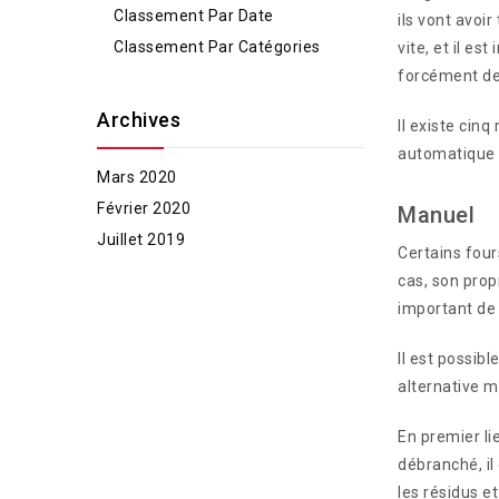
Classement Par Date
ils vont avoir
Classement Par Catégories
vite, et il e
forcément des
Archives
Il existe cin
automatique (
Mars 2020
Février 2020
Manuel
Juillet 2019
Certains four
cas, son prop
important de 
Il est possib
alternative m
En premier li
débranché, il
les résidus et