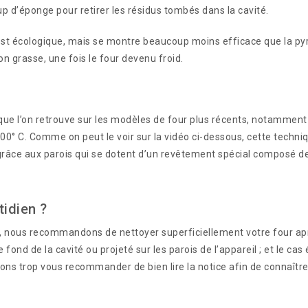
p d’éponge pour retirer les résidus tombés dans la cavité.
t écologique, mais se montre beaucoup moins efficace que la pyroly
n grasse, une fois le four devenu froid.
ue l’on retrouve sur les modèles de four plus récents, notamment
200° C. Comme on peut le voir sur la vidéo ci-dessous, cette techniqu
grâce aux parois qui se dotent d’un revêtement spécial composé d
tidien ?
 nous recommandons de nettoyer superficiellement votre four après
 fond de la cavité ou projeté sur les parois de l’appareil ; et le c
ons trop vous recommander de bien lire la notice afin de connaît