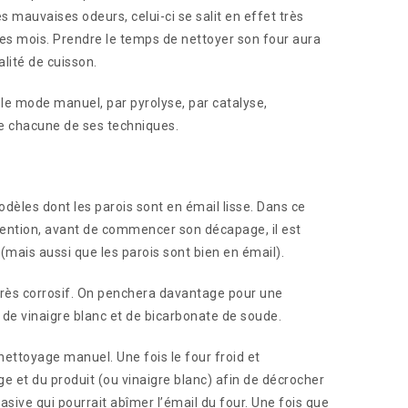
les mauvaises odeurs, celui-ci se salit en effet très
 les mois. Prendre le temps de nettoyer son four aura
lité de cuisson.
: le mode manuel, par pyrolyse, par catalyse,
de chacune de ses techniques.
odèles dont les parois sont en émail lisse. Dans ce
ttention, avant de commencer son décapage, il est
 (mais aussi que les parois sont bien en émail).
re très corrosif. On penchera davantage pour une
de vinaigre blanc et de bicarbonate de soude.
ettoyage manuel. Une fois le four froid et
ge et du produit (ou vinaigre blanc) afin de décrocher
brasive qui pourrait abîmer l’émail du four. Une fois que