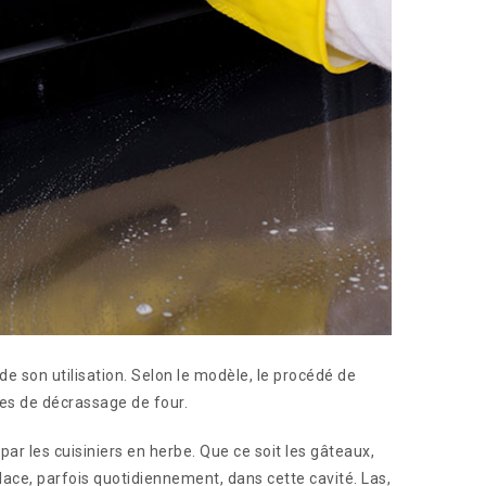
de son utilisation. Selon le modèle, le procédé de
es de décrassage de four.
 par les cuisiniers en herbe. Que ce soit les gâteaux,
ace, parfois quotidiennement, dans cette cavité. Las,