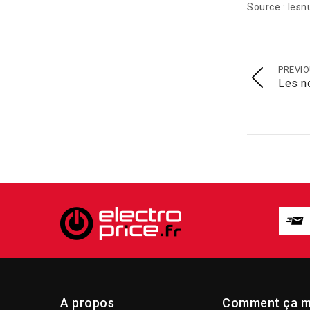
Source : les
PREVI
Les n
A propos
Comment ça m