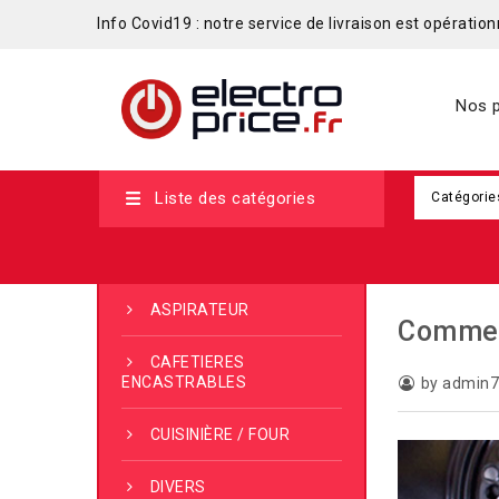
Info Covid19 : notre service de livraison est opérationn
Nos p
Liste des catégories
Catégorie
ASPIRATEUR
Comment
CAFETIERES
ENCASTRABLES
by admin
CUISINIÈRE / FOUR
DIVERS