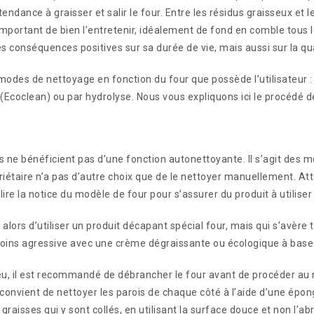
 tendance à graisser et salir le four. Entre les résidus graisseux et 
st important de bien l’entretenir, idéalement de fond en comble tous
 conséquences positives sur sa durée de vie, mais aussi sur la qua
q modes de nettoyage en fonction du four que possède l’utilisateur 
Ecoclean) ou par hydrolyse. Nous vous expliquons ici le procédé 
s ne bénéficient pas d’une fonction autonettoyante. Il s’agit des m
riétaire n’a pas d’autre choix que de le nettoyer manuellement. A
lire la notice du modèle de four pour s’assurer du produit à utiliser
le alors d’utiliser un produit décapant spécial four, mais qui s’avè
oins agressive avec une crème dégraissante ou écologique à base 
eu, il est recommandé de débrancher le four avant de procéder au n
 convient de nettoyer les parois de chaque côté à l’aide d’une épon
 graisses qui y sont collés, en utilisant la surface douce et non l’a