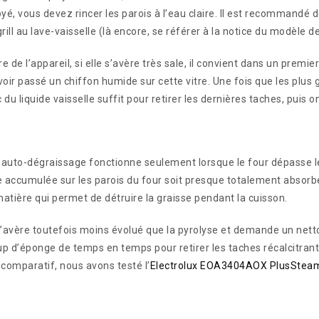
oyé, vous devez rincer les parois à l’eau claire. Il est recommandé d
rill au lave-vaisselle (là encore, se référer à la notice du modèle de
re de l’appareil, si elle s’avère très sale, il convient dans un premi
voir passé un chiffon humide sur cette vitre. Une fois que les plus 
 du liquide vaisselle suffit pour retirer les dernières taches, puis 
’auto-dégraissage fonctionne seulement lorsque le four dépasse l
e accumulée sur les parois du four soit presque totalement absorbé
atière qui permet de détruire la graisse pendant la cuisson.
avère toutefois moins évolué que la pyrolyse et demande un nettoya
p d’éponge de temps en temps pour retirer les taches récalcitrant
 comparatif, nous avons testé l’
Electrolux EOA3404AOX PlusStea