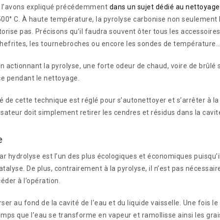
l’avons expliqué précédemment
dans un sujet dédié au nettoyage 
500° C. À haute température, la pyrolyse carbonise non seulement l
torise pas. Précisons qu’il faudra souvent ôter tous les accessoires 
lèchefrites, les tournebroches ou encore les sondes de température
 en actionnant la pyrolyse, une forte odeur de chaud, voire de brûl
èce pendant le nettoyage.
é de cette technique est réglé pour s’autonettoyer et s’arrêter à l
ilisateur doit simplement retirer les cendres et résidus dans la cavi
e
ar hydrolyse est l’un des plus écologiques et économiques puisq
talyse. De plus, contrairement à la pyrolyse, il n’est pas nécessaire
éder à l’opération.
verser au fond de la cavité de l’eau et du liquide vaisselle. Une fo
mps que l’eau se transforme en vapeur et ramollisse ainsi les graisse