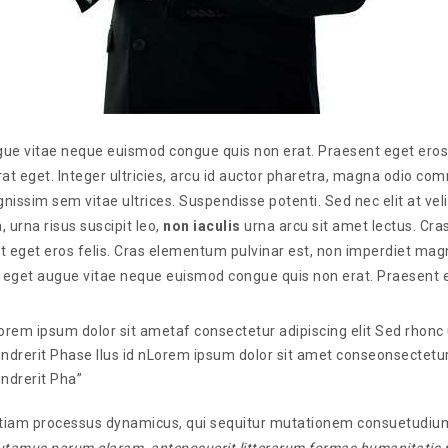
ue vitae neque euismod congue quis non erat. Praesent eget eros 
at eget. Integer ultricies, arcu id auctor pharetra, magna odio comm
nissim sem vitae ultrices. Suspendisse potenti. Sed nec elit at velit
, urna risus suscipit leo,
non
iaculis
urna arcu sit amet lectus. Cr
t eget eros felis. Cras elementum pulvinar est, non imperdiet magna
eget augue vitae neque euismod congue quis non erat. Praesent eg
orem ipsum dolor sit ametaf consectetur adipiscing elit Sed rhonc 
ndrerit Phase llus id nLorem ipsum dolor sit amet conseonsectetur 
ndrerit Pha”
 etiam processus dynamicus, qui sequitur mutationem consuetudiu