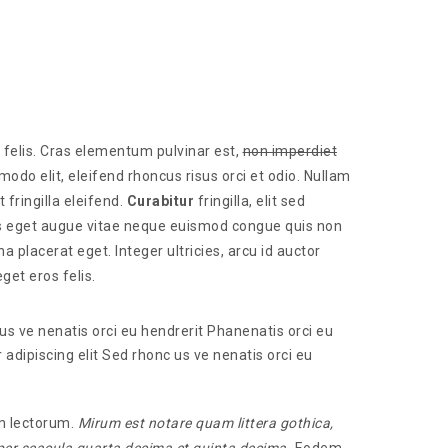
felis. Cras elementum pulvinar est,
non imperdiet
odo elit, eleifend rhoncus risus orci et odio. Nullam
 fringilla eleifend.
Curabitur
fringilla, elit sed
as eget augue vitae neque euismod congue quis non
 placerat eget. Integer ultricies, arcu id auctor
et eros felis.
us ve nenatis orci eu hendrerit Phanenatis orci eu
adipiscing elit Sed rhonc us ve nenatis orci eu
m lectorum.
Mirum est notare quam littera gothica,