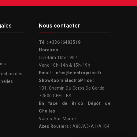
gales
Nous contacter
Tél : +33616403518
Horaires :
Lun-Dim 10h-19h /
ies
Vend 10h-14h & 15h-19h
Email : infos@electroprice.fr
tection des
ShowRoom ElectroPrice :
nelles
131, Chemin Du Corps De Garde
77500 CHELLES
En face de Brico Dépôt de
Chelles
Vaires-Sur-Marne
Axes Routiers :
A86/A3/A1/A104