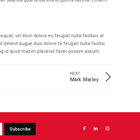
er seacula quarta decima et quinta decima.
Eodem
quat, vel illum dolore eu feugiat nulla facilisis at
delenit augue duis dolore te feugait nulla facilisi.
ing id quod mazim placerat facer possim assum.
NEXT
Mark Marley