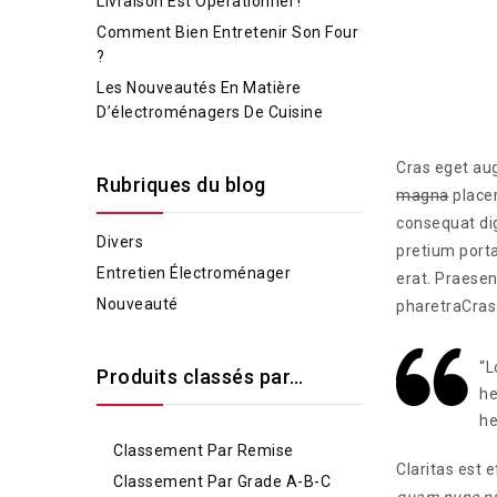
Livraison Est Opérationnel !
Comment Bien Entretenir Son Four
?
Les Nouveautés En Matière
D’électroménagers De Cuisine
Cras eget aug
Rubriques du blog
magna
placer
consequat dig
Divers
pretium porta
Entretien Électroménager
erat. Praesen
Nouveauté
pharetraCras 
“L
Produits classés par…
he
he
Classement Par Remise
Claritas est
Classement Par Grade A-B-C