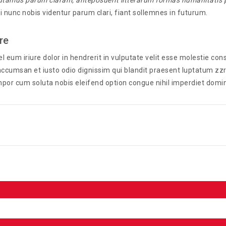
tamus parum claram, anteposuerit litterarum formas humanitatis p
i nunc nobis videntur parum clari, fiant sollemnes in futurum.
re
 eum iriure dolor in hendrerit in vulputate velit esse molestie conse
accumsan et iusto odio dignissim qui blandit praesent luptatum zzril 
mpor cum soluta nobis eleifend option congue nihil imperdiet dom