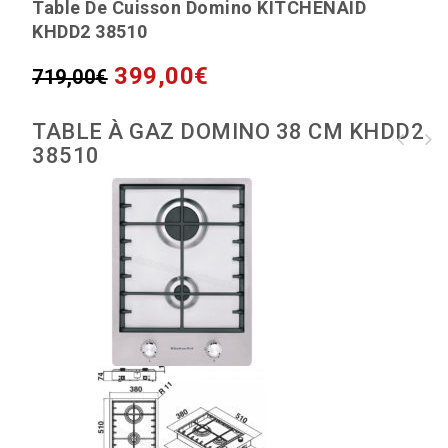
Table De Cuisson Domino KITCHENAID
KHDD2 38510
399,00
€
719,00
€
TABLE À GAZ DOMINO 38 CM KHDD2
Plaque gaz panoramique KitchenAid KHSD4
38510
11380