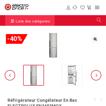
Liste des catégories
-40%
Réfrigérateur Congélateur En Bas
ELECTROLUX EN3453MOX
Réfrigérateur congélateur en haut A+ CANDY