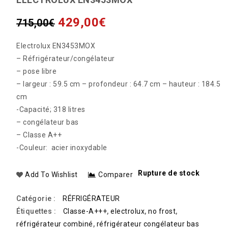
CMDDS 5142W
429,00
€
715,00
€
Electrolux EN3453MOX
– Réfrigérateur/congélateur
– pose libre
– largeur : 59.5 cm – profondeur : 64.7 cm – hauteur : 184.5
cm
-Capacité; 318 litres
– congélateur bas
– Classe A++
-Couleur: acier inoxydable
Rupture de stock
Add To Wishlist
Comparer
Catégorie :
RÉFRIGÉRATEUR
Étiquettes :
Classe-A+++
,
electrolux
,
no frost
,
réfrigérateur combiné
,
réfrigérateur congélateur bas