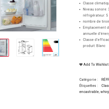
Classe climatiq
Niveau sonore: 
réfrigérateur: 5
nombre de tiroi
Emplacement ch
annuelle d’éner
Classe d’efficac
produit: Blanc
Add To Wishlist
Catégorie :
RÉF
Étiquettes :
Cla
encastrable
,
whir