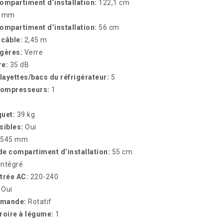
ompartiment d’installation:
122,1 cm
0 mm
ompartiment d’installation:
56 cm
 câble:
2,45 m
agères:
Verre
re:
35 dB
ayettes/bacs du réfrigérateur:
5
compresseurs:
1
quet:
39 kg
sibles:
Oui
545 mm
e compartiment d’installation:
55 cm
Intégré
trée AC:
220-240
:
Oui
mmande:
Rotatif
roire à légume:
1