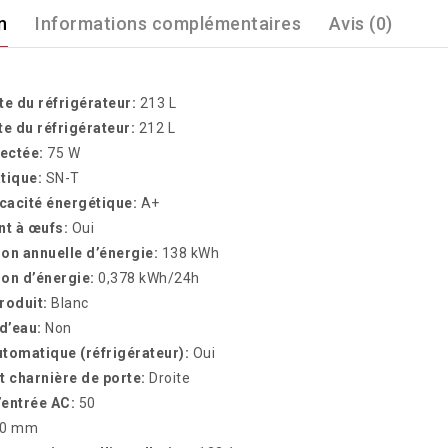
n
Informations complémentaires
Avis (0)
te du réfrigérateur:
213 L
te du réfrigérateur:
212 L
ectée:
75 W
tique:
SN-T
icacité énergétique:
A+
t à œufs:
Oui
n annuelle d’énergie:
138 kWh
n d’énergie:
0,378 kWh/24h
roduit:
Blanc
 d’eau:
Non
tomatique (réfrigérateur):
Oui
 charnière de porte:
Droite
’entrée AC:
50
20 mm