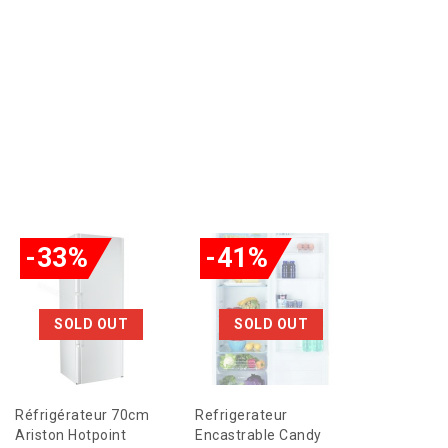
-33%
-41%
-43%
SOLD OUT
SOLD OUT
SOL
Réfrigérateur 70cm
Refrigerateur
Réfrigérat
Ariston Hotpoint
Encastrable Candy
Encastrabl