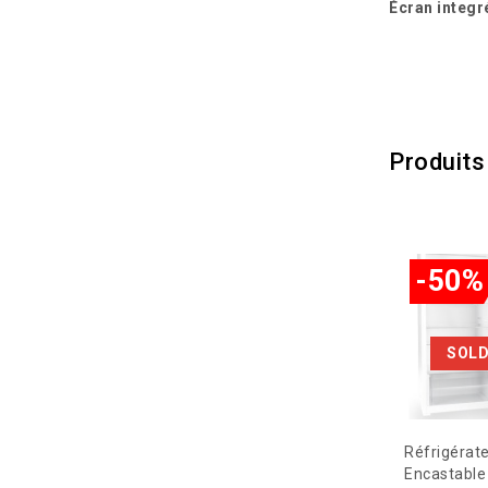
Écran integr
Produits
-50%
SOLD
Réfrigérate
Encastable