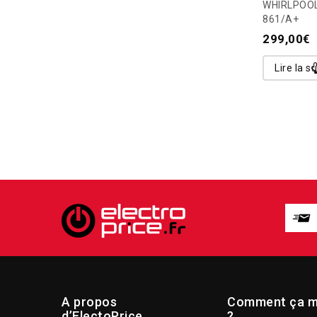
WHIRLPOO
861/A+
299,00
€
Lire la su
A propos
Comment ça m
d’ElectoPrice
?