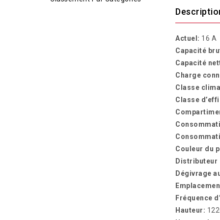
Descriptio
Actuel:
16 A
Capacité bru
Capacité net
Charge conn
Classe clima
Classe d’eff
Compartimen
Consommatio
Consommatio
Couleur du p
Distributeur
Dégivrage au
Emplacement
Fréquence d
Hauteur:
12