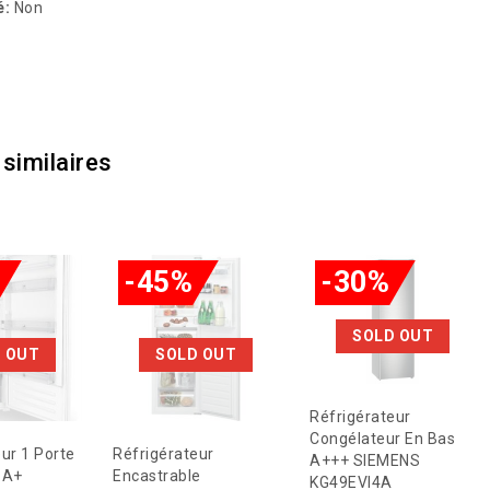
é:
Non
 similaires
-45%
-30%
SOLD OUT
 OUT
SOLD OUT
Réfrigérateur
Congélateur En Bas
ur 1 Porte
Réfrigérateur
A+++ SIEMENS
 A+
Encastrable
KG49EVI4A