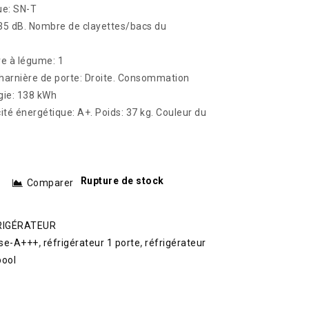
ue: SN-T
35 dB. Nombre de clayettes/bacs du
re à légume: 1
arnière de porte: Droite. Consommation
gie: 138 kWh
ité énergétique: A+. Poids: 37 kg. Couleur du
Rupture de stock
Comparer
RIGÉRATEUR
sse-A+++
,
réfrigérateur 1 porte
,
réfrigérateur
pool