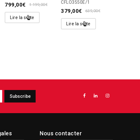
CFLO3550E/1
HOTPOINT
799,00
€
1 199,00
€
AA
379,00
€
639,00
€
399,00
€
Lire la suite
Lire la suite
Lire la s
gales
Nous contacter