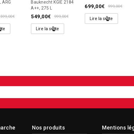
L ARG
Bauknecht KGIE 2184
699,00
€
999,00
€
A++, 275 L
549,00
€
599,00
€
999,00
€
Lire la suite
ite
Lire la suite
arche
Nos produits
Mentions lé