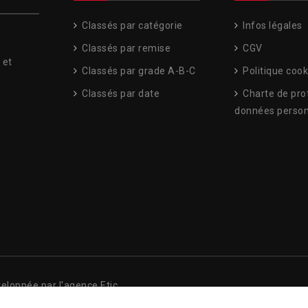
Classés par catégorie
Infos légales
Classés par remise
CGV
 et
Classés par grade A-B-C
Politique cook
Classés par date
Charte de pro
données person
veloppée par l'agence Etic