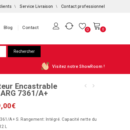
clients
Service Livraison
Contact professionnel
Blog
Contact
0
0
Visitez notre ShowRoom !
teur Encastrable
Réfrigérateur encastrable A+ Whirlpool ARG
l ARG 7361/A+
727/A
,00
€
361/A+ S. Rangement: Intégré. Capacité nette du
12 L