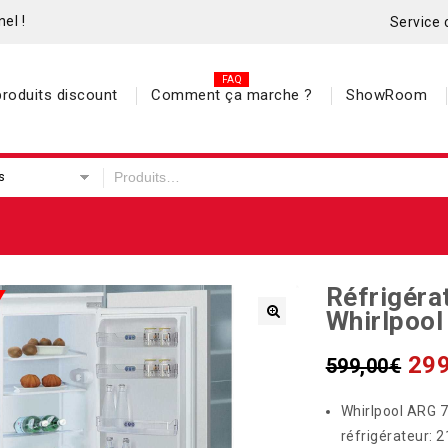
el !
Service 
roduits discount
Comment ça marche ?
ShowRoom
s
Réfrigéra
Whirlpoo
299
599,00
€
Whirlpool ARG 7
réfrigérateur: 2