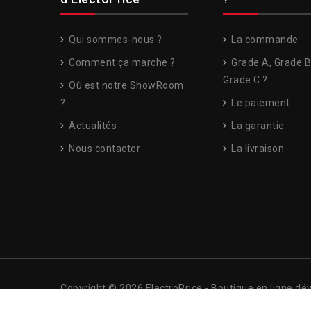
Qui sommes-nous ?
La commande
Comment ça marche ?
Grade A, Grade B
Grade C ?
Où est notre ShowRoom
?
Le paiement
Actualités
La garantie
Nous contacter
La livraison
Copyright © 2026 ElectroPrice - Boutique en ligne dé