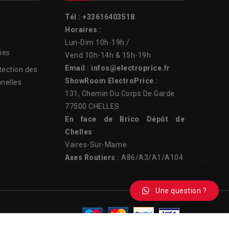
Tél : +33616403518
Horaires :
Lun-Dim 10h-19h /
ies
Vend 10h-14h & 15h-19h
Email : infos@electroprice.fr
tection des
ShowRoom ElectroPrice :
nelles
131, Chemin Du Corps De Garde
77500 CHELLES
En face de Brico Dépôt de
Chelles
Vaires-Sur-Marne
Axes Routiers :
A86/A3/A1/A104
Une question ?