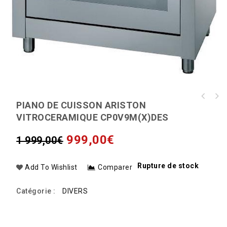
Cuisinière électrique I6VMH2A(X)/NL Indesit
PIANO DE CUISSON ARISTON
TRIO - Four/ Vitro/ Lave-vaisselle combinés
- 60cm - 4 zones de cuisson
VITROCERAMIQUE CP0V9M(X)DES
ROSIERES - TRV60NORB/1
999,00
€
1 999,00
€
Rupture de stock
Add To Wishlist
Comparer
Catégorie :
DIVERS