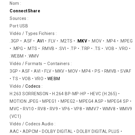
Nom :
ConnectShare
Sources :
Port USB
Vidéo / Types Fichiers :
.3GP • .ASF • .
AVI
• .FLV • .M2TS • .
MKV
• .MOV • .MP4 • .MPEG
• .MPG • .MTS • .RMVB • .SVI • .TP • .TRP • .TS • .VOB • .VRO •
.WEBM • .WMV
Vidéo / Formats – Containers :
3GP • ASF • AVI • FLV • MKV • MOV • MP4 • PS • RMVB • SVAF
• TS • VOB • VRO •
WEBM
Vidéo /
Codecs
:
H.263 SORRENSON • H.264 BP-MP-HP • HEVC (H.265) •
MOTION JPEG • MPEG1 • MPEG2 • MPEG4 ASP • MPEG4 SP •
MVC • RV10 • RV8 • RV9 • VP6 • VP8 • WMV7 • WMV8 • WMV9
(VC1)
Vidéo / Codecs Audio :
AAC • ADPCM • DOLBY DIGITAL • DOLBY DIGITAL PLUS •