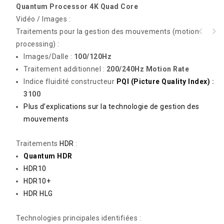
Quantum Processor 4K Quad Core
Vidéo / Images :
Traitements pour la gestion des mouvements (motion
Machine sous-vide Kitchenaid Pro acier
processing) :
inoxydable
Images/Dalle :
100/120Hz
Traitement additionnel :
200/240Hz Motion Rate
Indice fluidité constructeur
PQI (Picture Quality Index)
:
3100
Plus d’explications sur la technologie de gestion des
mouvements
Traitements
HDR
:
Quantum HDR
HDR10
HDR10+
HDR HLG
Technologies principales identifiées :