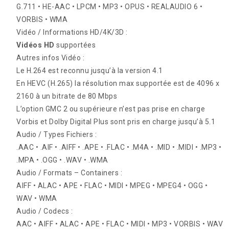
G.711 • HE-AAC • LPCM • MP3 • OPUS • REALAUDIO 6 •
VORBIS • WMA
Vidéo / Informations HD/4K/3D :
Vidéos HD
supportées
Autres infos Vidéo :
Le H.264 est reconnu jusqu’à la version 4.1
En HEVC (H.265) la résolution max supportée est de 4096 x
2160 à un bitrate de 80 Mbps
L’option GMC 2 ou supérieure n’est pas prise en charge
Vorbis et Dolby Digital Plus sont pris en charge jusqu’à 5.1
Audio / Types Fichiers :
.AAC • .AIF • .AIFF • .APE • .FLAC • .M4A • .MID • .MIDI • .MP3 •
.MPA • .OGG • .WAV • .WMA
Audio / Formats – Containers :
AIFF • ALAC • APE • FLAC • MIDI • MPEG • MPEG4 • OGG •
WAV • WMA
Audio / Codecs :
AAC • AIFF • ALAC • APE • FLAC • MIDI • MP3 • VORBIS • WAV