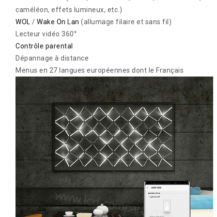
caméléon, effets lumineux, etc.)
WOL
/
Wake On Lan
(allumage filaire et sans fil)
Lecteur vidéo 360°
Contrôle parental
Dépannage à distance
Menus en 27 langues européennes dont le Français