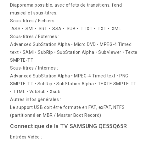
Diaporama possible, avec effets de transitions, fond
musical et sous-titres.
Sous-titres / Fichiers :
.ASS • .SMI • .SRT • .SSA • .SUB • .TTXT • .TXT • .XML
Sous-titres / Externes :
Advanced SubStation Alpha • Micro DVD • MPEG-4 Timed
text • SAMI • SubRip • SubStation Alpha • SubViewer • Texte
SMPTE-TT
Sous-titres / Internes :
Advanced SubStation Alpha • MPEG-4 Timed text • PNG
SMPTE-TT • SubRip • SubStation Alpha • TEXTE SMPTE-TT
• TTML • VobSub • Xsub
Autres infos générales :
Le support USB doit être formaté en FAT, exFAT, NTFS
(partitionné en MBR / Master Boot Record)
Connectique de la TV SAMSUNG QE55Q65R
Entrées Vidéo :