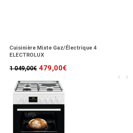
Cuisinière Mixte Gaz/électrique 4
ELECTROLUX
479,00
€
1 049,00
€
Hotte décorative murale Amica 90cm 69db
645m3/h inox