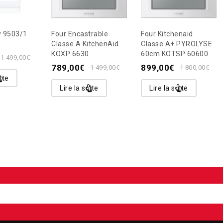
y 9503/1
Four Encastrable
Four Kitchenaid
Classe A KitchenAid
Classe A+ PYROLYSE
KOXP 6630
60cm KOTSP 60600
1 499,00
€
789,00
€
899,00
€
1 499,00
€
1 800,00
€
ite
Lire la suite
Lire la suite