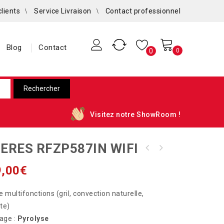
clients
Service Livraison
Contact professionnel
Blog
Contact
0
0
Visitez notre ShowRoom !
IERES RFZP587IN WIFI
Sèche-linge frontal 8KG - YTCM108BFR1-
Indesit
,00
€
 multifonctions (gril, convection naturelle,
te)
age :
Pyrolyse