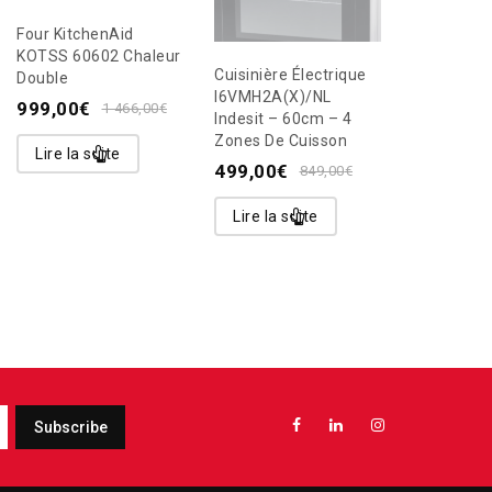
Four KitchenAid
KOTSS 60602 Chaleur
Cuisinière Électrique
Four Vape
Double
I6VMH2A(X)/NL
Encastrab
999,00
€
1 466,00
€
Indesit – 60cm – 4
CD634GBS
Zones De Cuisson
579,00
€
Lire la suite
499,00
€
849,00
€
Lire la s
Lire la suite