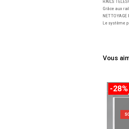
RAILS TELE
Grâce aux rai
NETTOYAGE 
Le système p
Vous aim
-28%
S