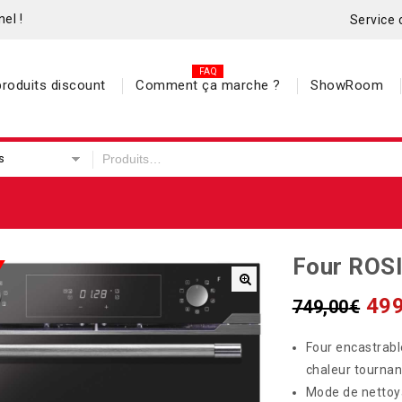
el !
Service 
roduits discount
Comment ça marche ?
ShowRoom
s
Four ROS
499
749,00
€
Four encastrable
chaleur tournan
Mode de nettoy