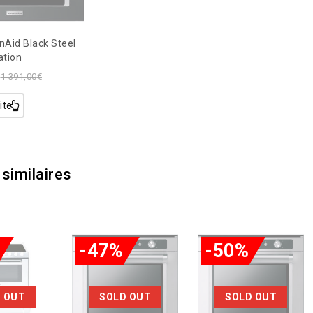
nAid Black Steel
ation
1 391,00
€
ite
 similaires
-47%
-50%
 OUT
SOLD OUT
SOLD OUT