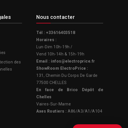
gales
Nous contacter
Tél : +33616403518
Horaires :
Lun-Dim 10h-19h /
ies
Vend 10h-14h & 15h-19h
Email : infos@electroprice.fr
tection des
ShowRoom ElectroPrice :
nelles
131, Chemin Du Corps De Garde
77500 CHELLES
En face de Brico Dépôt de
Chelles
Vaires-Sur-Marne
Axes Routiers :
A86/A3/A1/A104