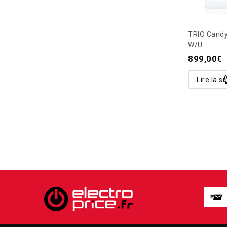
TRIO Cand
W/U
899,00
€
Lire la su