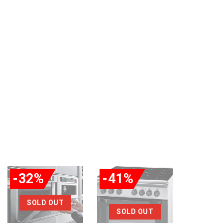
-32%
-41%
-47%
SOLD OUT
SOLD OUT
SOL