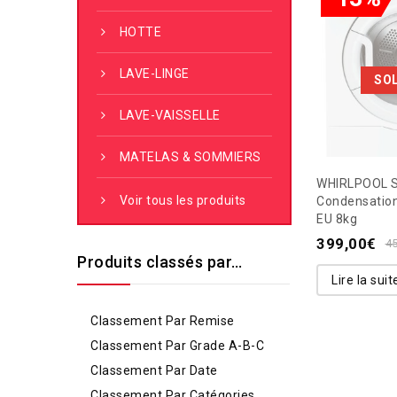
HOTTE
LAVE-LINGE
SO
LAVE-VAISSELLE
MATELAS & SOMMIERS
WHIRLPOOL S
Voir tous les produits
Condensatio
EU 8kg
399,00
€
4
Produits classés par…
Lire la suit
Classement Par Remise
Classement Par Grade A-B-C
Classement Par Date
Classement Par Catégories