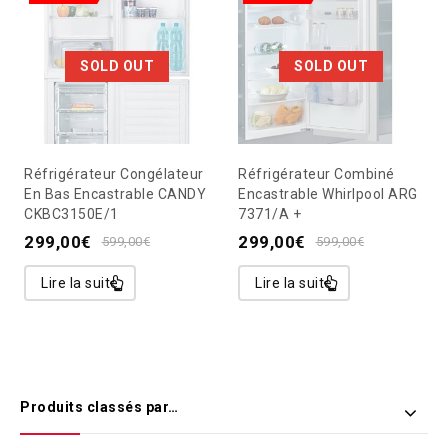
SOLD OUT
SOLD OUT
Réfrigérateur Congélateur
Réfrigérateur Combiné
En Bas Encastrable CANDY
Encastrable Whirlpool ARG
CKBC3150E/1
7371/A +
299,00
€
299,00
€
599,00
€
599,00
€
Lire la suite
Lire la suite
Produits classés par…