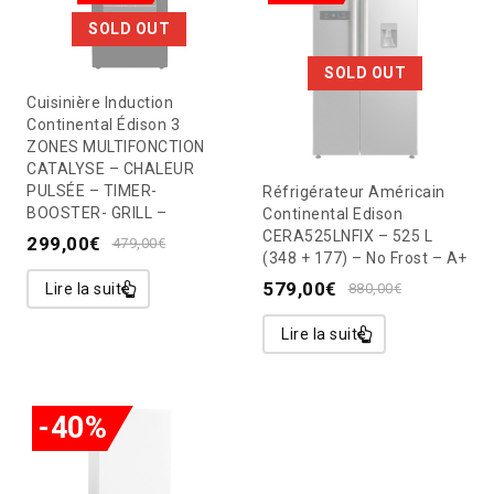
SOLD OUT
SOLD OUT
Cuisinière Induction
Continental Édison 3
ZONES MULTIFONCTION
CATALYSE – CHALEUR
PULSÉE – TIMER-
Réfrigérateur Américain
BOOSTER- GRILL –
Continental Edison
CERA525LNFIX – 525 L
299,00
€
479,00
€
(348 + 177) – No Frost – A+
579,00
€
Lire la suite
880,00
€
Lire la suite
-40%